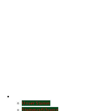
Unser Stamm
Unser Stamm
Stammesführung