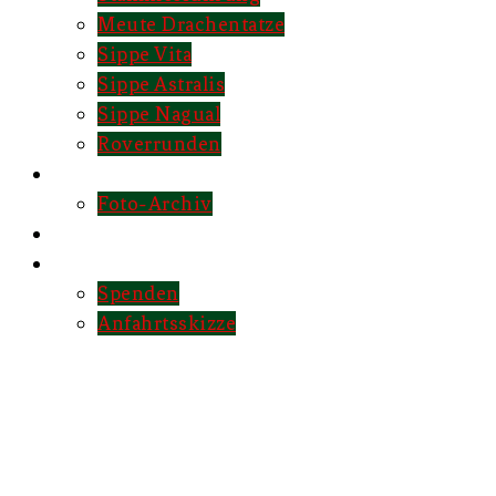
Meute Drachentatze
Sippe Vita
Sippe Astralis
Sippe Nagual
Roverrunden
Fotoalbum
Foto-Archiv
Kalender
Kontakt
Spenden
Anfahrtsskizze